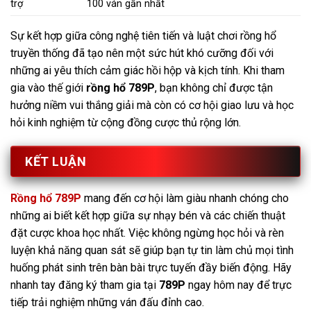
trợ
100 ván gần nhất
Sự kết hợp giữa công nghệ tiên tiến và luật chơi rồng hổ
truyền thống đã tạo nên một sức hút khó cưỡng đối với
những ai yêu thích cảm giác hồi hộp và kịch tính. Khi tham
gia vào thế giới
rồng hổ 789P
, bạn không chỉ được tận
hưởng niềm vui thắng giải mà còn có cơ hội giao lưu và học
hỏi kinh nghiệm từ cộng đồng cược thủ rộng lớn.
KẾT LUẬN
Rồng hổ 789P
mang đến cơ hội làm giàu nhanh chóng cho
những ai biết kết hợp giữa sự nhạy bén và các chiến thuật
đặt cược khoa học nhất. Việc không ngừng học hỏi và rèn
luyện khả năng quan sát sẽ giúp bạn tự tin làm chủ mọi tình
huống phát sinh trên bàn bài trực tuyến đầy biến động. Hãy
nhanh tay đăng ký tham gia tại
789P
ngay hôm nay để trực
tiếp trải nghiệm những ván đấu đỉnh cao.