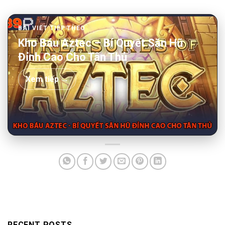
BÀI VIẾT TIẾP THEO
Kho Báu Aztec – Bí Quyết Săn Hũ
Đỉnh Cao Cho Tân Thủ
Xem tiếp →
RECENT POSTS