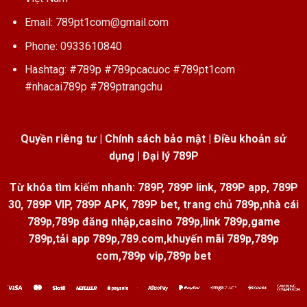
Email:
789pt1com@gmail.com
Phone: 0933610840
Hashtag: #789p #789pcacuoc #789pt1com
#nhacai789p #789ptrangchu
Quyền riêng tư
|
Chính sách bảo mật
|
Điều khoản sử
dụng
|
Đại lý 789P
Từ khóa tìm kiếm nhanh: 789P, 789P link, 789P app, 789P
30, 789P VIP, 789P APK, 789P bet, trang chủ 789p,nhà cái
789p,789p đăng nhập,casino 789p,link 789p,game
789p,tải app 789p,789.com,khuyến mãi 789p,789p
com,789p vip,789p bet