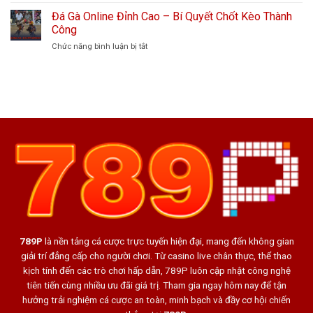
Link
Cách
Tin
Vào
Đá Gà Online Đỉnh Cao – Bí Quyết Chốt Kèo Thành
Săn
Đồn
789P
Thưởng
Công
Ác
–
Hiệu
Ý
Chức năng bình luận bị tắt
ở
Cập
Quả
Đá
Nhật
Nhất
Gà
Mới
Online
Nhất
Đỉnh
Không
Cao
Bị
–
Chặn
Bí
2026
Quyết
Chốt
Kèo
Thành
Công
789P
là nền tảng cá cược trực tuyến hiện đại, mang đến không gian
giải trí đẳng cấp cho người chơi. Từ casino live chân thực, thể thao
kịch tính đến các trò chơi hấp dẫn, 789P luôn cập nhật công nghệ
tiên tiến cùng nhiều ưu đãi giá trị. Tham gia ngay hôm nay để tận
hưởng trải nghiệm cá cược an toàn, minh bạch và đầy cơ hội chiến