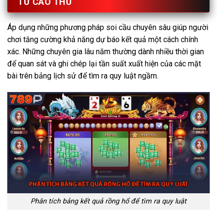
TỪ CAO THỦ
Áp dụng những phương pháp soi cầu chuyên sâu giúp người
chơi tăng cường khả năng dự báo kết quả một cách chính
xác. Những chuyên gia lâu năm thường dành nhiều thời gian
để quan sát và ghi chép lại tần suất xuất hiện của các mặt
bài trên bảng lịch sử để tìm ra quy luật ngầm.
Phân tích bảng kết quả rồng hổ để tìm ra quy luật