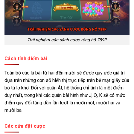
Trải nghiệm các sảnh cược rồng hổ 789P
Cách tính điểm bài
Toàn bộ các lá bài từ hai đến mười sẽ được quy ước giá trị
dựa trên những con số hiển thị trực tiếp trên bề mặt giấy của
bộ tú lơ khơ. Đối với quân Át, hệ thống chỉ tính là một điểm
duy nhất, trong khi các quân bài hình như J, Q, K sẽ có mức
điểm quy đổi tăng dần lần lượt là mười một, mười hai và
mười ba.
Các cửa đặt cược