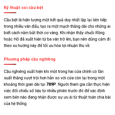
Kỹ thuật soi cầu bệt
Cầu bệt là hiện tượng một kết quả duy nhất lặp lại liên tiếp
trong nhiều ván đấu, tạo ra một mạch thắng dài cho những ai
biết cách nắm bắt thời cơ vàng. Khi nhận thấy chuỗi Rồng
hoặc Hổ đã xuất hiện từ ba ván trở lên, bạn nên dũng cảm đi
theo xu hướng này để tối ưu hóa lợi nhuận thu về.
Phương pháp cầu nghiêng
Cầu nghiêng xuất hiện khi một trong hai cửa chính có tần
suất thắng vượt trội hơn hẳn so với cửa còn lại trong một
khoảng thời gian dài tại
789P
. Người tham gia cần thực hiện
việc đối chiếu số liệu từ nhiều phiên trước đó để xác định
xem bên nào đang nhận được sự ưu ái từ thuật toán chia bài
của hệ thống.