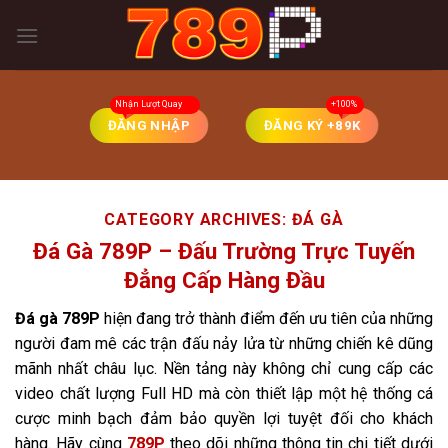
Skip
to
content
ĐĂNG NHẬP
ĐĂNG KÝ +89K
CATEGORY ARCHIVES:
ĐÁ GÀ
Đá Gà 789P – Đấu Trường Trực Tuyến
Đẳng Cấp Hàng Đầu
Đá gà 789P
hiện đang trở thành điểm đến ưu tiên của những
người đam mê các trận đấu nảy lửa từ những chiến kê dũng
mãnh nhất châu lục. Nền tảng này không chỉ cung cấp các
video chất lượng Full HD mà còn thiết lập một hệ thống cá
cược minh bạch đảm bảo quyền lợi tuyệt đối cho khách
hàng. Hãy cùng
789P
theo dõi những thông tin chi tiết dưới