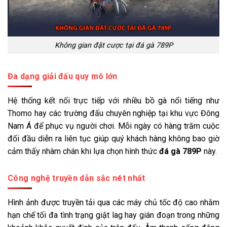
Không gian đặt cược tại đá gà 789P
Đa dạng giải đấu quy mô lớn
Hệ thống kết nối trực tiếp với nhiều bồ gà nổi tiếng như
Thomo hay các trường đấu chuyên nghiệp tại khu vực Đông
Nam Á để phục vụ người chơi. Mỗi ngày có hàng trăm cuộc
đối đầu diễn ra liên tục giúp quý khách hàng không bao giờ
cảm thấy nhàm chán khi lựa chọn hình thức
đá gà 789P
này.
Công nghệ truyền dẫn sắc nét nhất
Hình ảnh được truyền tải qua các máy chủ tốc độ cao nhằm
hạn chế tối đa tình trạng giật lag hay gián đoạn trong những