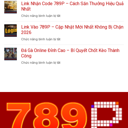
Lừa
Link Nhận Code 789P – Cách Săn Thưởng Hiệu Quả
Lược
Biến
Đảo
Chơi
Nhất
Có
Hiệu
Chức năng bình luận bị tắt
ở
Phải
Quả
Link
Sự
An
Nhận
Link Vào 789P – Cập Nhật Mới Nhất Không Bị Chặn
Thật
Toàn
Code
Hay
2026
789P
Chỉ
Chức năng bình luận bị tắt
ở
–
Là
Link
Cách
Tin
Vào
Đá Gà Online Đỉnh Cao – Bí Quyết Chốt Kèo Thành
Săn
Đồn
789P
Thưởng
Công
Ác
–
Hiệu
Ý
Chức năng bình luận bị tắt
ở
Cập
Quả
Đá
Nhật
Nhất
Gà
Mới
Online
Nhất
Đỉnh
Không
Cao
Bị
–
Chặn
Bí
2026
Quyết
Chốt
Kèo
Thành
Công