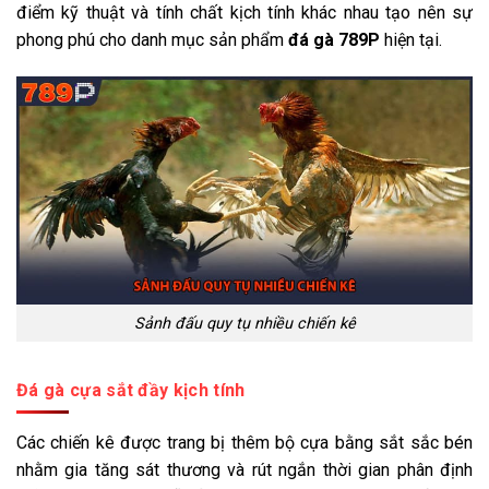
điểm kỹ thuật và tính chất kịch tính khác nhau tạo nên sự
phong phú cho danh mục sản phẩm
đá gà 789P
hiện tại.
Sảnh đấu quy tụ nhiều chiến kê
Đá gà cựa sắt đầy kịch tính
Các chiến kê được trang bị thêm bộ cựa bằng sắt sắc bén
nhằm gia tăng sát thương và rút ngắn thời gian phân định