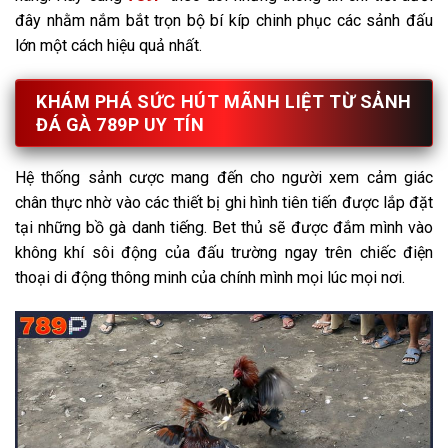
đây nhằm nắm bắt trọn bộ bí kíp chinh phục các sảnh đấu
lớn một cách hiệu quả nhất.
KHÁM PHÁ SỨC HÚT MÃNH LIỆT TỪ SẢNH
ĐÁ GÀ 789P UY TÍN
Hệ thống sảnh cược mang đến cho người xem cảm giác
chân thực nhờ vào các thiết bị ghi hình tiên tiến được lắp đặt
tại những bồ gà danh tiếng. Bet thủ sẽ được đắm mình vào
không khí sôi động của đấu trường ngay trên chiếc điện
thoại di động thông minh của chính mình mọi lúc mọi nơi.