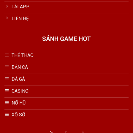
TẢI APP
LIÊN HỆ
SẢNH GAME HOT
THỂ THAO
BẮN CÁ
ĐÁ GÀ
CASINO
NỔ HŨ
XỔ SỐ