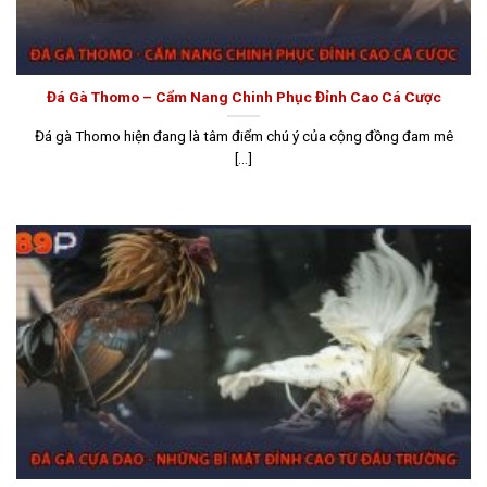
Đá Gà Thomo – Cẩm Nang Chinh Phục Đỉnh Cao Cá Cược
Đá gà Thomo hiện đang là tâm điểm chú ý của cộng đồng đam mê
[...]