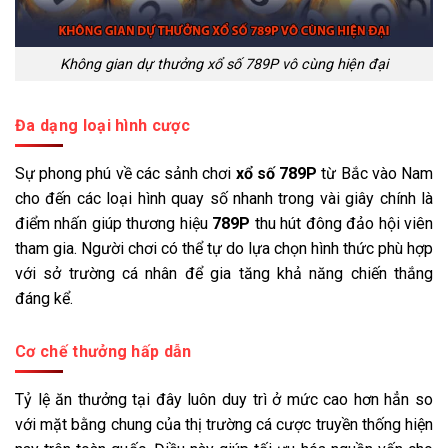
Không gian dự thưởng xổ số 789P vô cùng hiện đại
Đa dạng loại hình cược
Sự phong phú về các sảnh chơi
xổ số 789P
từ Bắc vào Nam
cho đến các loại hình quay số nhanh trong vài giây chính là
điểm nhấn giúp thương hiệu
789P
thu hút đông đảo hội viên
tham gia. Người chơi có thể tự do lựa chọn hình thức phù hợp
với sở trường cá nhân để gia tăng khả năng chiến thắng
đáng kể.
Cơ chế thưởng hấp dẫn
Tỷ lệ ăn thưởng tại đây luôn duy trì ở mức cao hơn hẳn so
với mặt bằng chung của thị trường cá cược truyền thống hiện