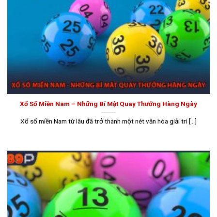
Xổ Số Miền Nam – Những Bí Mật Quay Thưởng Hàng Ngày
Xổ số miền Nam từ lâu đã trở thành một nét văn hóa giải trí [...]