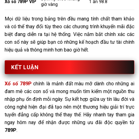
Xổ số 789P VIP
1 ăn 98.8
giờ vàng
Mọi dữ liệu trong bảng trên đều mang tính chất tham khảo
và có thể thay đổi tùy theo các chương trình khuyến mãi đặc
biệt đang diễn ra tại hệ thống. Việc nắm bắt chính xác các
con số này sẽ giúp bạn có những kế hoạch đầu tư tài chính
hiệu quả và thông minh hơn bao giờ hết.
KẾT LUẬN
Xổ số 789P
chính là mảnh đất màu mỡ dành cho những ai
đam mê các con số và mong muốn tìm kiếm một nguồn thu
nhập phụ ổn định mỗi ngày. Sự kết hợp giữa uy tín lâu đời và
công nghệ hiện đại đã tạo nên một thương hiệu giải trí trực
tuyến đẳng cấp không thể thay thế. Hãy nhanh tay tham gia
ngay hôm nay để nhận được những ưu đãi độc quyền từ
789P
.