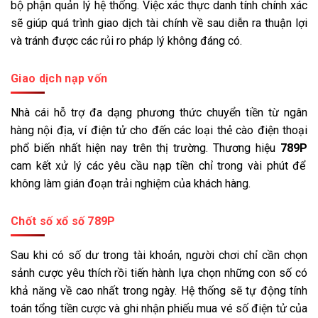
bộ phận quản lý hệ thống. Việc xác thực danh tính chính xác
sẽ giúp quá trình giao dịch tài chính về sau diễn ra thuận lợi
và tránh được các rủi ro pháp lý không đáng có.
Giao dịch nạp vốn
Nhà cái hỗ trợ đa dạng phương thức chuyển tiền từ ngân
hàng nội địa, ví điện tử cho đến các loại thẻ cào điện thoại
phổ biến nhất hiện nay trên thị trường. Thương hiệu
789P
cam kết xử lý các yêu cầu nạp tiền chỉ trong vài phút để
không làm gián đoạn trải nghiệm của khách hàng.
Chốt số xổ số 789P
Sau khi có số dư trong tài khoản, người chơi chỉ cần chọn
sảnh cược yêu thích rồi tiến hành lựa chọn những con số có
khả năng về cao nhất trong ngày. Hệ thống sẽ tự động tính
toán tổng tiền cược và ghi nhận phiếu mua vé số điện tử của