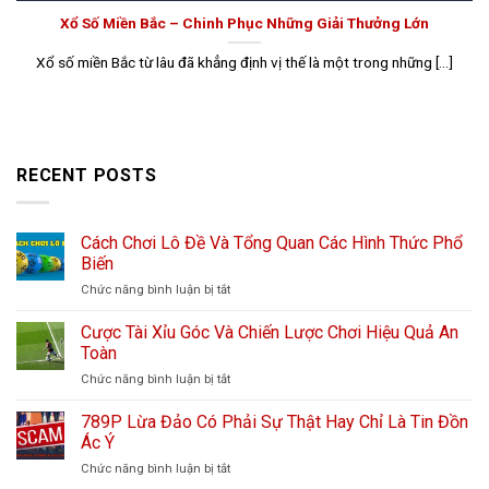
Xổ Số Miền Bắc – Chinh Phục Những Giải Thưởng Lớn
Xổ số miền Bắc từ lâu đã khẳng định vị thế là một trong những [...]
RECENT POSTS
Cách Chơi Lô Đề Và Tổng Quan Các Hình Thức Phổ
Biến
Chức năng bình luận bị tắt
ở
Cách
Chơi
Cược Tài Xỉu Góc Và Chiến Lược Chơi Hiệu Quả An
Lô
Toàn
Đề
Chức năng bình luận bị tắt
ở
Và
Cược
Tổng
Tài
789P Lừa Đảo Có Phải Sự Thật Hay Chỉ Là Tin Đồn
Quan
Xỉu
Các
Ác Ý
Góc
Hình
Chức năng bình luận bị tắt
ở
Và
Thức
789P