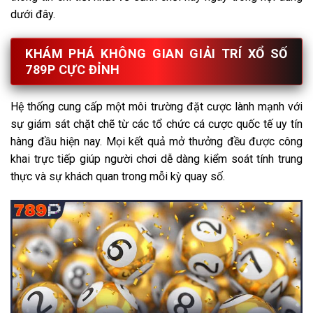
dưới đây.
KHÁM PHÁ KHÔNG GIAN GIẢI TRÍ XỔ SỐ
789P CỰC ĐỈNH
Hệ thống cung cấp một môi trường đặt cược lành mạnh với
sự giám sát chặt chẽ từ các tổ chức cá cược quốc tế uy tín
hàng đầu hiện nay. Mọi kết quả mở thưởng đều được công
khai trực tiếp giúp người chơi dễ dàng kiểm soát tính trung
thực và sự khách quan trong mỗi kỳ quay số.