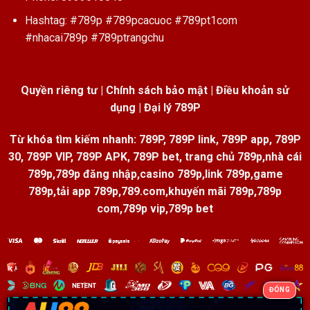
Hashtag: #789p #789pcacuoc #789pt1com
#nhacai789p #789ptrangchu
Quyền riêng tư
|
Chính sách bảo mật
|
Điều khoản sử
dụng
|
Đại lý 789P
Từ khóa tìm kiếm nhanh: 789P, 789P link, 789P app, 789P
30, 789P VIP, 789P APK, 789P bet, trang chủ 789p,nhà cái
789p,789p đăng nhập,casino 789p,link 789p,game
789p,tải app 789p,789.com,khuyến mãi 789p,789p
com,789p vip,789p bet
ĐÓNG