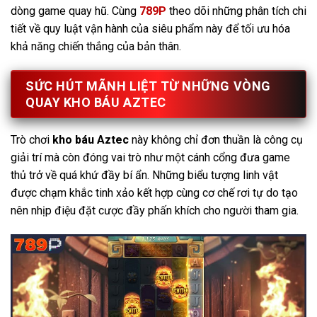
dòng game quay hũ. Cùng
789P
theo dõi những phân tích chi
tiết về quy luật vận hành của siêu phẩm này để tối ưu hóa
khả năng chiến thắng của bản thân.
SỨC HÚT MÃNH LIỆT TỪ NHỮNG VÒNG
QUAY KHO BÁU AZTEC
Trò chơi
kho báu Aztec
này không chỉ đơn thuần là công cụ
giải trí mà còn đóng vai trò như một cánh cổng đưa game
thủ trở về quá khứ đầy bí ẩn. Những biểu tượng linh vật
được chạm khắc tinh xảo kết hợp cùng cơ chế rơi tự do tạo
nên nhịp điệu đặt cược đầy phấn khích cho người tham gia.