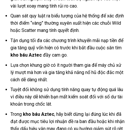
vài lượt xoay mang tính rủi ro cao.
Quan sát quy luật ra biểu tượng của hệ thống để xác định
thời điểm “vàng” thường xuyên xuất hiện các chuỗi Wild
hoặc Scatter mang tính quyết định.
Tận dụng tối đa các chương trình khuyến mãi nạp tiền để
gia tăng quỹ vốn hiện có trước khi bắt đầu cuộc săn tìm
kho báu Aztec
đầy cam go.
Lựa chọn khung giờ có ít người tham gia để máy chủ xử
lý mượt mà hơn và gia tăng khả năng nổ hũ độc đắc một
cách dễ dàng nhất.
Tuyệt đối không sử dụng tính năng quay tự động quá lâu
vì điều này dễ khiến bạn mất kiểm soát đối với số dư tài
khoản trong chốc lát.
Trong
kho báu Aztec
, hãy biết dừng lại đúng lúc khi đã
đạt được mục tiêu lợi nhuận đề ra ban đầu hoặc khi nhận
thấy dấu hiệu vận may đang có xu hướng giảm sút rõ rệt.