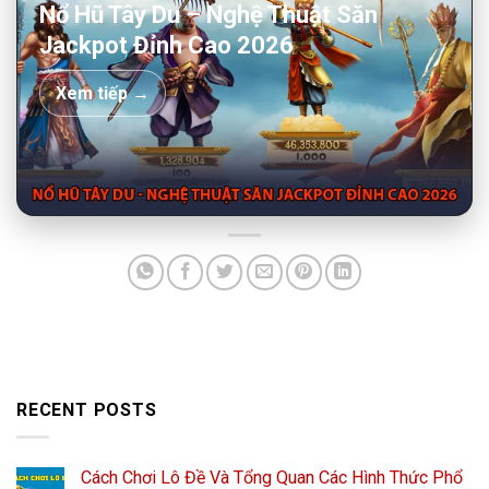
Nổ Hũ Tây Du – Nghệ Thuật Săn
Jackpot Đỉnh Cao 2026
Xem tiếp →
RECENT POSTS
Cách Chơi Lô Đề Và Tổng Quan Các Hình Thức Phổ