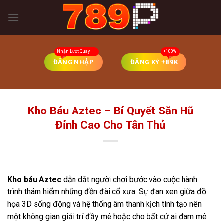
Skip
to
content
ĐĂNG NHẬP
ĐĂNG KÝ +89K
Kho Báu Aztec – Bí Quyết Săn Hũ
Đỉnh Cao Cho Tân Thủ
Kho báu Aztec
dẫn dắt người chơi bước vào cuộc hành
trình thám hiểm những đền đài cổ xưa. Sự đan xen giữa đồ
họa 3D sống động và hệ thống âm thanh kịch tính tạo nên
một không gian giải trí đầy mê hoặc cho bất cứ ai đam mê