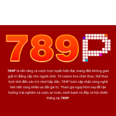
Quả
Đá
Nhật
Nhất
Gà
Mới
Online
Nhất
Đỉnh
Không
Cao
Bị
–
Chặn
Bí
2026
Quyết
Chốt
Kèo
Thành
Công
789P
là nền tảng cá cược trực tuyến hiện đại, mang đến không gian
giải trí đẳng cấp cho người chơi. Từ casino live chân thực, thể thao
kịch tính đến các trò chơi hấp dẫn, 789P luôn cập nhật công nghệ
tiên tiến cùng nhiều ưu đãi giá trị. Tham gia ngay hôm nay để tận
hưởng trải nghiệm cá cược an toàn, minh bạch và đầy cơ hội chiến
thắng tại
789P
.