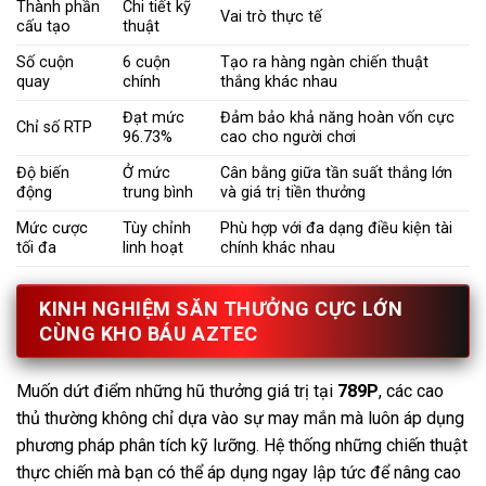
Thành phần
Chi tiết kỹ
Vai trò thực tế
cấu tạo
thuật
Số cuộn
6 cuộn
Tạo ra hàng ngàn chiến thuật
quay
chính
thắng khác nhau
Đạt mức
Đảm bảo khả năng hoàn vốn cực
Chỉ số RTP
96.73%
cao cho người chơi
Độ biến
Ở mức
Cân bằng giữa tần suất thắng lớn
động
trung bình
và giá trị tiền thưởng
Mức cược
Tùy chỉnh
Phù hợp với đa dạng điều kiện tài
tối đa
linh hoạt
chính khác nhau
KINH NGHIỆM SĂN THƯỞNG CỰC LỚN
CÙNG KHO BÁU AZTEC
Muốn dứt điểm những hũ thưởng giá trị tại
789P
, các cao
thủ thường không chỉ dựa vào sự may mắn mà luôn áp dụng
phương pháp phân tích kỹ lưỡng. Hệ thống những chiến thuật
thực chiến mà bạn có thể áp dụng ngay lập tức để nâng cao