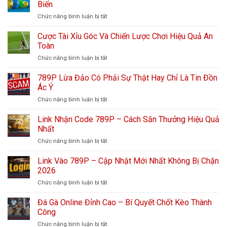
Biến
Chức năng bình luận bị tắt
ở
Cách
Chơi
Cược Tài Xỉu Góc Và Chiến Lược Chơi Hiệu Quả An
Lô
Toàn
Đề
Chức năng bình luận bị tắt
ở
Và
Cược
Tổng
Tài
789P Lừa Đảo Có Phải Sự Thật Hay Chỉ Là Tin Đồn
Quan
Xỉu
Các
Ác Ý
Góc
Hình
Chức năng bình luận bị tắt
ở
Và
Thức
789P
Chiến
Phổ
Lừa
Link Nhận Code 789P – Cách Săn Thưởng Hiệu Quả
Lược
Biến
Đảo
Chơi
Nhất
Có
Hiệu
Chức năng bình luận bị tắt
ở
Phải
Quả
Link
Sự
An
Nhận
Link Vào 789P – Cập Nhật Mới Nhất Không Bị Chặn
Thật
Toàn
Code
Hay
2026
789P
Chỉ
Chức năng bình luận bị tắt
ở
–
Là
Link
Cách
Tin
Vào
Đá Gà Online Đỉnh Cao – Bí Quyết Chốt Kèo Thành
Săn
Đồn
789P
Thưởng
Công
Ác
–
Hiệu
Ý
Chức năng bình luận bị tắt
ở
Cập