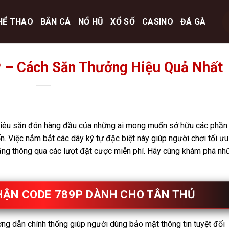
HỂ THAO
BẮN CÁ
NỔ HŨ
XỔ SỐ
CASINO
ĐÁ GÀ
 – Cách Săn Thưởng Hiệu Quả Nhất
tiêu săn đón hàng đầu của những ai mong muốn sở hữu các phần
n. Việc nắm bắt các dãy ký tự đặc biệt này giúp người chơi tối ưu
hắng thông qua các lượt đặt cược miễn phí. Hãy cùng khám phá nh
HẬN CODE 789P DÀNH CHO TÂN THỦ
ng dẫn chính thống giúp người dùng bảo mật thông tin tuyệt đối