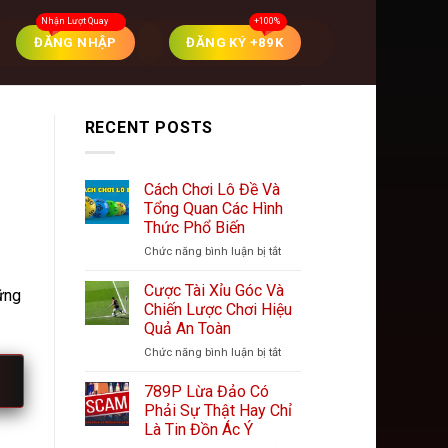
ĐĂNG NHẬP
ĐĂNG KÝ +89K
RECENT POSTS
Cách Chơi Lô Đề Và
Tổng Quan Các Hình
Thức Phổ Biến
Chức năng bình luận bị tắt
ở
Cách
Chơi
Cược Tài Xỉu Góc Và
ững
Lô
Chiến Lược Chơi Hiệu
Đề
Quả An Toàn
Và
Chức năng bình luận bị tắt
ở
Tổng
Cược
Quan
Tài
Các
789P Lừa Đảo Có
Xỉu
Hình
Phải Sự Thật Hay Chỉ
Góc
Thức
Là Tin Đồn Ác Ý
Và
Phổ