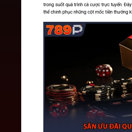
trong suốt quá trình cá cược trực tuyến. Đ
thể chinh phục những cột mốc tiền thưởng kh