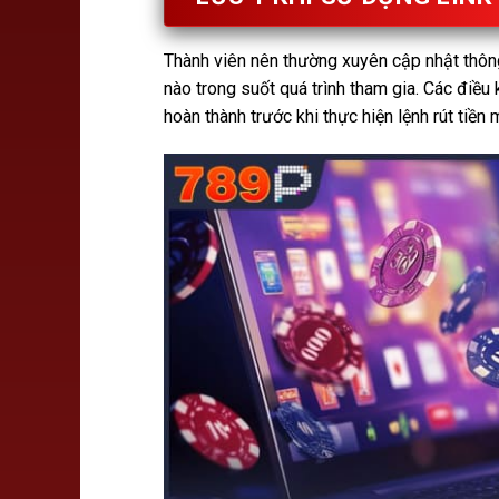
Thành viên nên thường xuyên cập nhật thông
nào trong suốt quá trình tham gia. Các điề
hoàn thành trước khi thực hiện lệnh rút tiền