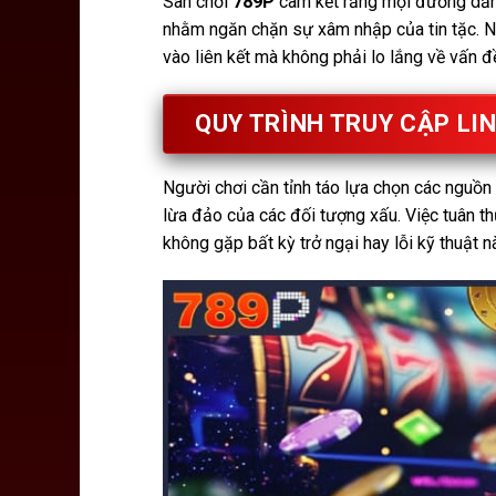
Sân chơi
789P
cam kết rằng mọi đường dẫn
nhằm ngăn chặn sự xâm nhập của tin tặc. Ngư
vào liên kết mà không phải lo lắng về vấn đề
QUY TRÌNH TRUY CẬP LI
Người chơi cần tỉnh táo lựa chọn các nguồn 
lừa đảo của các đối tượng xấu. Việc tuân t
không gặp bất kỳ trở ngại hay lỗi kỹ thuật n