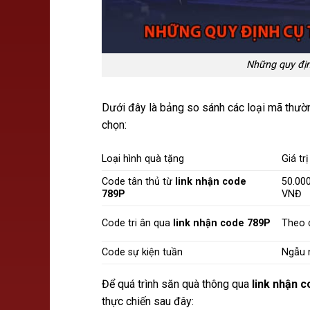
Những quy địn
Dưới đây là bảng so sánh các loại mã thư
chọn:
Loại hình quà tặng
Giá tr
Code tân thủ từ
link nhận code
50.00
789P
VNĐ
Code tri ân qua
link nhận code 789P
Theo 
Code sự kiện tuần
Ngẫu 
Để quá trình săn quà thông qua
link nhận 
thực chiến sau đây: