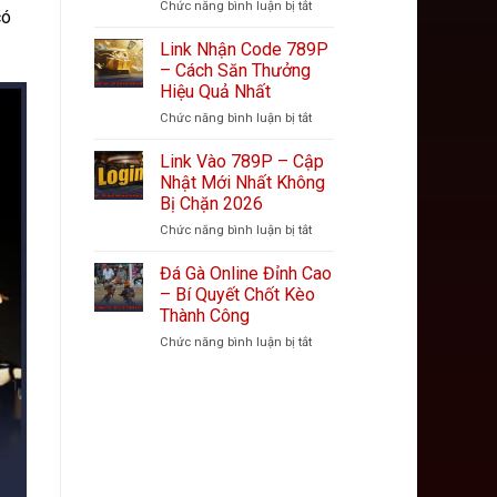
Chức năng bình luận bị tắt
ở
Chiến
Biến
có
789P
Lược
Lừa
Chơi
Link Nhận Code 789P
Đảo
Hiệu
– Cách Săn Thưởng
Có
Quả
Hiệu Quả Nhất
Phải
An
Chức năng bình luận bị tắt
ở
Sự
Toàn
Link
Thật
Nhận
Hay
Link Vào 789P – Cập
Code
Chỉ
Nhật Mới Nhất Không
789P
Là
Bị Chặn 2026
–
Tin
Chức năng bình luận bị tắt
ở
Cách
Đồn
Link
Săn
Ác
Vào
Thưởng
Đá Gà Online Đỉnh Cao
Ý
789P
Hiệu
– Bí Quyết Chốt Kèo
–
Quả
Thành Công
Cập
Nhất
Chức năng bình luận bị tắt
ở
Nhật
Đá
Mới
Gà
Nhất
Online
Không
Đỉnh
Bị
Cao
Chặn
–
2026
Bí
Quyết