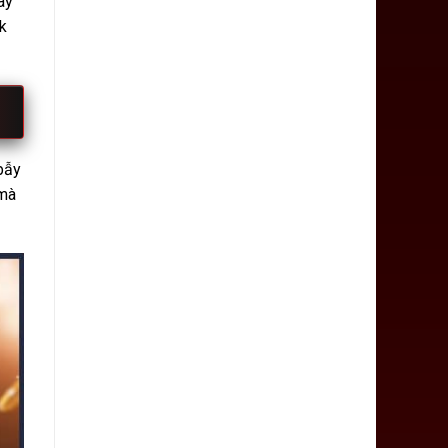
ay
k
 bẫy
 mà