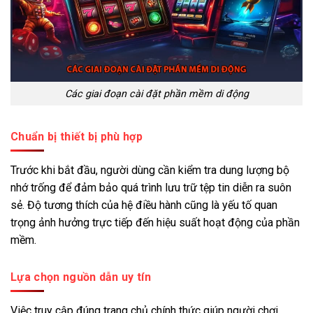
Các giai đoạn cài đặt phần mềm di động
Chuẩn bị thiết bị phù hợp
Trước khi bắt đầu, người dùng cần kiểm tra dung lượng bộ
nhớ trống để đảm bảo quá trình lưu trữ tệp tin diễn ra suôn
sẻ. Độ tương thích của hệ điều hành cũng là yếu tố quan
trọng ảnh hưởng trực tiếp đến hiệu suất hoạt động của phần
mềm.
Lựa chọn nguồn dẫn uy tín
Việc truy cập đúng trang chủ chính thức giúp người chơi