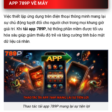
APP 789P VỀ MÁY
Việc thiết lập ứng dụng trên điện thoại thông minh mang lại
sự chủ động tuyệt đối cho người chơi trong mọi khung giờ
giải trí. Khi
tải app 789P
, hệ thống phần mềm được tối ưu
hóa sâu giúp giảm thiểu độ trễ và tăng cường tính bảo mật
dữ liệu cá nhân.
Thao tác tải app 789P mang lại sự tiện lợi