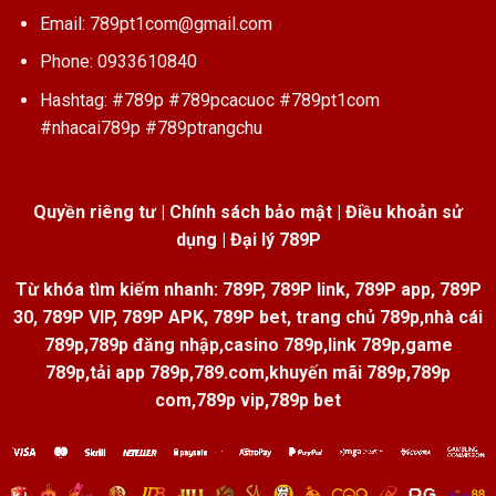
Email:
789pt1com@gmail.com
Phone: 0933610840
Hashtag: #789p #789pcacuoc #789pt1com
#nhacai789p #789ptrangchu
Quyền riêng tư
|
Chính sách bảo mật
|
Điều khoản sử
dụng
|
Đại lý 789P
Từ khóa tìm kiếm nhanh: 789P, 789P link, 789P app, 789P
30, 789P VIP, 789P APK, 789P bet, trang chủ 789p,nhà cái
789p,789p đăng nhập,casino 789p,link 789p,game
789p,tải app 789p,789.com,khuyến mãi 789p,789p
com,789p vip,789p bet