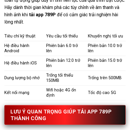
toàn tự động giúp duy trì tính liên tục của quá trình đặt cược.
Hãy dành thời gian khám phá các tùy chỉnh về âm thanh và
hình ảnh khi
tải app 789P
để có cảm giác trải nghiệm hài
lòng nhất.
Tiêu chí kỹ thuật
Yêu cầu tối thiểu
Khuyến nghị tối ưu
Hệ điều hành
Phiên bản 6.0 trở
Phiên bản 10.0 trở
Android
lên
lên
Phiên bản 12.0 trở
Phiên bản 15.0 trở
Hệ điều hành iOS
lên
lên
Trống tối thiểu
Dung lượng bộ nhớ
Trống trên 500MB
150MB
Wifi hoặc 4G ổn
Kết nối mạng
Tốc độ cao 5G
định
LƯU Ý QUAN TRỌNG GIÚP TẢI APP 789P
THÀNH CÔNG