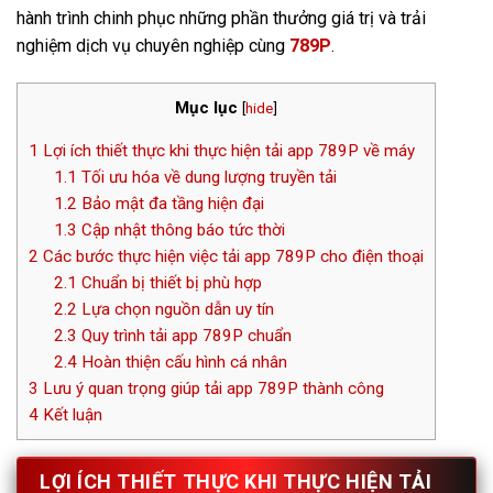
hành trình chinh phục những phần thưởng giá trị và trải
nghiệm dịch vụ chuyên nghiệp cùng
789P
.
Mục lục
[
hide
]
1
Lợi ích thiết thực khi thực hiện tải app 789P về máy
1.1
Tối ưu hóa về dung lượng truyền tải
1.2
Bảo mật đa tầng hiện đại
1.3
Cập nhật thông báo tức thời
2
Các bước thực hiện việc tải app 789P cho điện thoại
2.1
Chuẩn bị thiết bị phù hợp
2.2
Lựa chọn nguồn dẫn uy tín
2.3
Quy trình tải app 789P chuẩn
2.4
Hoàn thiện cấu hình cá nhân
3
Lưu ý quan trọng giúp tải app 789P thành công
4
Kết luận
LỢI ÍCH THIẾT THỰC KHI THỰC HIỆN TẢI