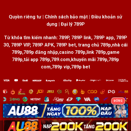
Quyền riêng tư
|
Chính sách bảo mật
|
Điều khoản sử
dụng
|
Đại lý 789P
Từ khóa tìm kiếm nhanh: 789P, 789P link, 789P app, 789P
30, 789P VIP, 789P APK, 789P bet, trang chủ 789p,nhà cái
789p,789p đăng nhập,casino 789p,link 789p,game
789p,tải app 789p,789.com,khuyến mãi 789p,789p
com,789p vip,789p bet
ĐÓNG
Copyright 2026 ©
789P - all rights reserved