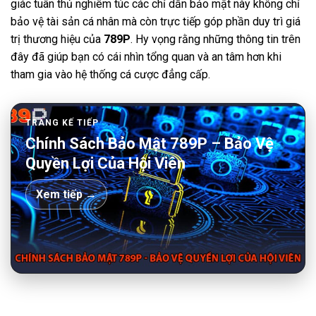
giác tuân thủ nghiêm túc các chỉ dẫn bảo mật này không chỉ
bảo vệ tài sản cá nhân mà còn trực tiếp góp phần duy trì giá
trị thương hiệu của
789P
. Hy vọng rằng những thông tin trên
đây đã giúp bạn có cái nhìn tổng quan và an tâm hơn khi
tham gia vào hệ thống cá cược đẳng cấp.
TRANG KẾ TIẾP
Chính Sách Bảo Mật 789P – Bảo Vệ
Quyền Lợi Của Hội Viên
Xem tiếp →