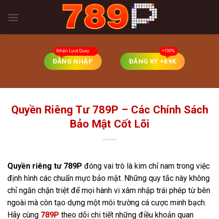
Skip
to
content
ĐĂNG NHẬP
ĐĂNG KÝ +89K
Quyền Riêng Tư 789P – Các Chính Sách
Bảo Mật Cốt Lõi
Quyền riêng tư 789P
đóng vai trò là kim chỉ nam trong việc
định hình các chuẩn mực bảo mật. Những quy tắc này không
chỉ ngăn chặn triệt để mọi hành vi xâm nhập trái phép từ bên
ngoài mà còn tạo dựng một môi trường cá cược minh bạch.
Hãy cùng
789P
theo dõi chi tiết những điều khoản quan