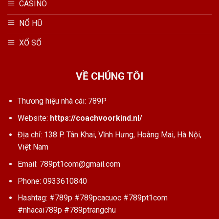
CASINO
NỔ HŨ
XỔ SỐ
VỀ CHÚNG TÔI
Thương hiệu nhà cái: 789P
Website:
https://coachvoorkind.nl/
Địa chỉ: 138 P. Tân Khai, Vĩnh Hưng, Hoàng Mai, Hà Nội,
Việt Nam
Email:
789pt1com@gmail.com
Phone: 0933610840
Hashtag: #789p #789pcacuoc #789pt1com
#nhacai789p #789ptrangchu